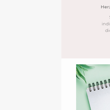
Herz
ind
di